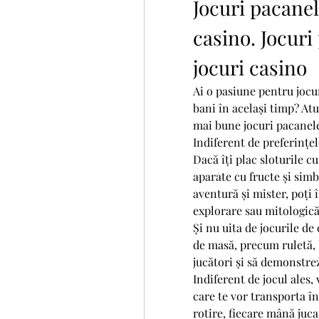
Jocuri pacanel
casino. Jocuri
jocuri casino
Ai o pasiune pentru jocuri
bani în același timp? Atun
mai bune jocuri pacanele,
Indiferent de preferințel
Dacă îți plac sloturile cu
aparate cu fructe și simb
aventură și mister, poți 
explorare sau mitologică
Și nu uita de jocurile de 
de masă, precum ruletă, b
jucători și să demonstrez
Indiferent de jocul ales, 
care te vor transporta în
rotire, fiecare mână juca