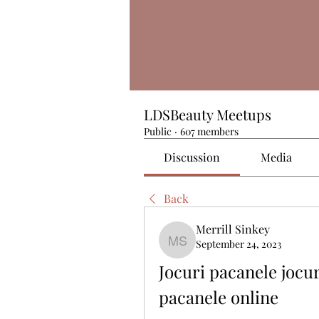
LDSBeauty Meetups
Public
·
607 members
Discussion
Media
Back
Merrill Sinkey
September 24, 2023
Merrill Sinkey
Jocuri pacanele jocuri
pacanele online