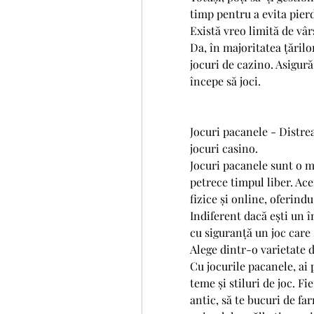
timp pentru a evita pier
Există vreo limită de vâr
Da, în majoritatea țărilor
jocuri de cazino. Asigură-
începe să joci.
Jocuri pacanele - Distrea
jocuri casino.
Jocuri pacanele sunt o mo
petrece timpul liber. Ace
fizice și online, oferind
Indiferent dacă ești un î
cu siguranță un joc care 
Alege dintr-o varietate d
Cu jocurile pacanele, ai p
teme și stiluri de joc. Fi
antic, să te bucuri de fa