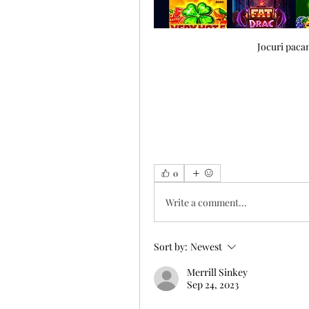
Jocuri pacan
0
Write a comment...
Sort by:
Newest
Merrill Sinkey
Sep 24, 2023