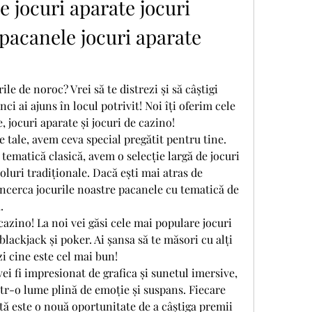
e jocuri aparate jocuri 
 pacanele jocuri aparate 
le de noroc? Vrei să te distrezi și să câștigi 
ci ai ajuns în locul potrivit! Noi îți oferim cele 
 jocuri aparate și jocuri de cazino!
e tale, avem ceva special pregătit pentru tine. 
 tematică clasică, avem o selecție largă de jocuri 
oluri tradiționale. Dacă ești mai atras de 
încerca jocurile noastre pacanele cu tematică de 
.
cazino! La noi vei găsi cele mai populare jocuri 
lackjack și poker. Ai șansa să te măsori cu alți 
i cine este cel mai bun!
vei fi impresionat de grafica și sunetul imersive, 
tr-o lume plină de emoție și suspans. Fiecare 
tă este o nouă oportunitate de a câștiga premii 