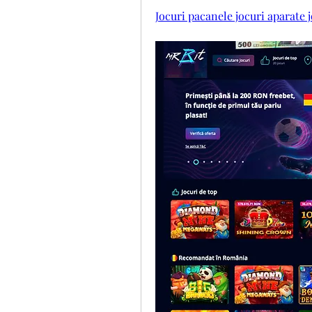
Jocuri pacanele jocuri aparate 