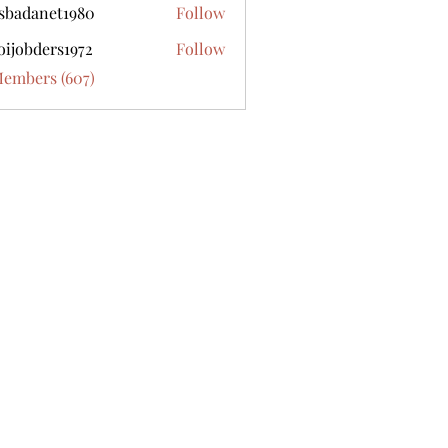
sbadanet1980
Follow
anet1980
oijobders1972
Follow
ders1972
Members (607)