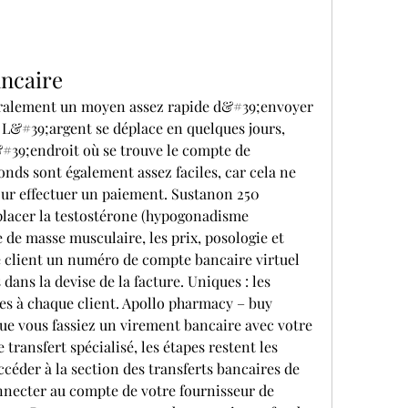
ancaire
ralement un moyen assez rapide d&#39;envoyer 
 L&#39;argent se déplace en quelques jours, 
#39;endroit où se trouve le compte de 
onds sont également assez faciles, car cela ne 
r effectuer un paiement. Sustanon 250 
lacer la testostérone (hypogonadisme 
 de masse musculaire, les prix, posologie et 
e client un numéro de compte bancaire virtuel 
ans la devise de la facture. Uniques : les 
 à chaque client. Apollo pharmacy – buy 
Que vous fassiez un virement bancaire avec votre 
ransfert spécialisé, les étapes restent les 
céder à la section des transferts bancaires de 
nnecter au compte de votre fournisseur de 