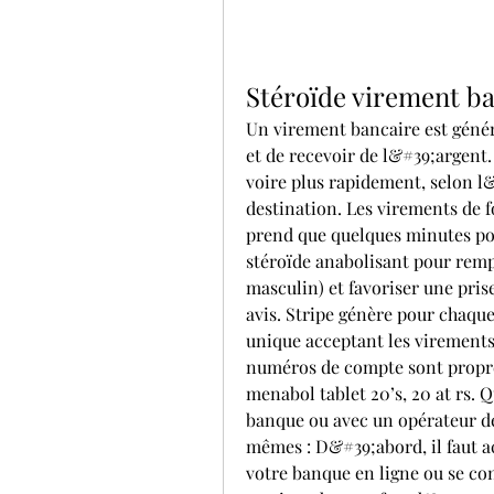
Stéroïde virement b
Un virement bancaire est géné
et de recevoir de l&#39;argent.
voire plus rapidement, selon l&
destination. Les virements de f
prend que quelques minutes pou
stéroïde anabolisant pour remp
masculin) et favoriser une prise
avis. Stripe génère pour chaqu
unique acceptant les virements d
numéros de compte sont propres
menabol tablet 20’s, 20 at rs. 
banque ou avec un opérateur de t
mêmes : D&#39;abord, il faut ac
votre banque en ligne ou se co