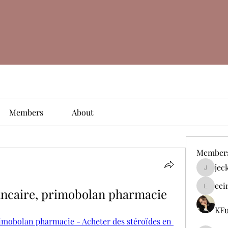
Members
About
Member
jec
jeckade
eci
ancaire, primobolan pharmacie
ecinogm
KFu
imobolan pharmacie - Acheter des stéroïdes en 