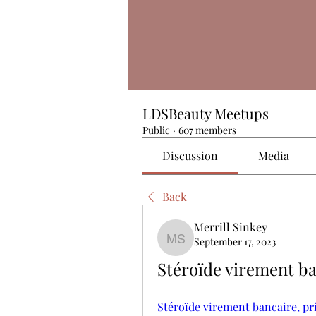
LDSBeauty Meetups
Public
·
607 members
Discussion
Media
Back
Merrill Sinkey
September 17, 2023
Merrill Sinkey
Stéroïde virement b
Stéroïde virement bancaire, pr