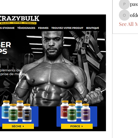
pas
passbad
ofd
ofdoijob
See All 