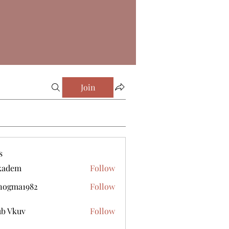
Join
s
kadem
Follow
m
nogma1982
Follow
a1982
b Vkuv
Follow