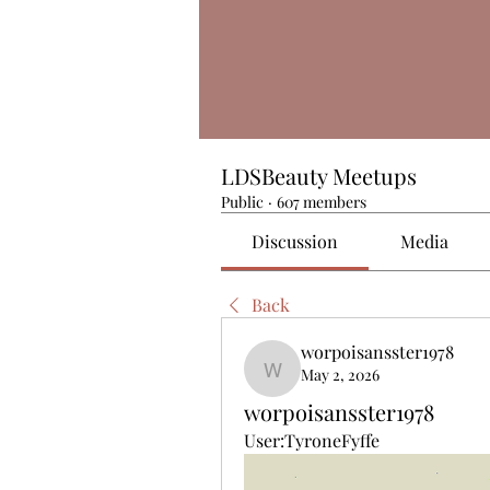
LDSBeauty Meetups
Public
·
607 members
Discussion
Media
Back
worpoisansster1978
May 2, 2026
worpoisansster1978
worpoisansster1978
User:TyroneFyffe