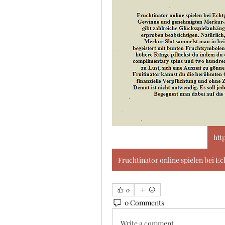
htt
0
0 Comments
Write a comment...