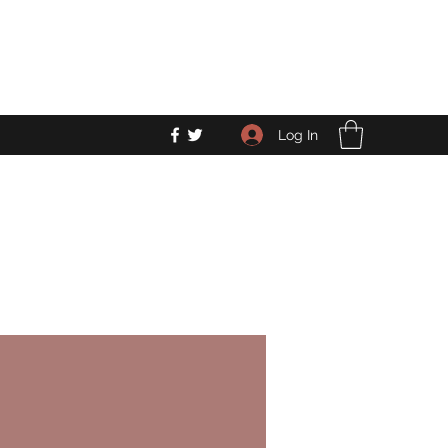
Log In