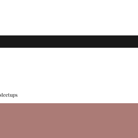
Meetups